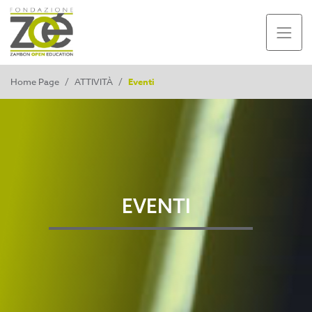
Home Page
/
ATTIVITÀ
/
Eventi
EVENTI