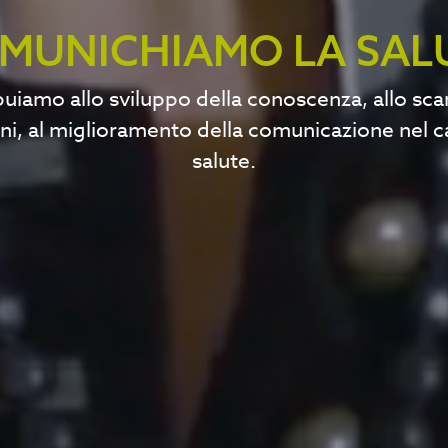
MUNICHIAMO LA SAL
uiamo allo sviluppo della conoscenza, allo sc
ni, al miglioramento della comunicazione nel 
salute.