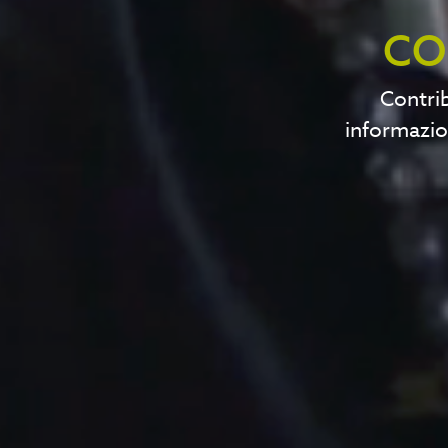
CO
Contrib
informazio