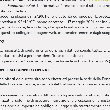
accessibili per via telematica a partire dall’indirizzo:
www.fondazi
le di
Fondazione Zoé.
L’informativa è resa solo per il sito dell’az
te tramite link.
 Raccomandazione n. 2/2001 che le autorità europee per la protezio
 Direttiva n. 95/46/CE, hanno adottato il 17 maggio 2001 per indiv
, in particolare, le modalità, i tempi e la natura delle informazion
 questi si collegano a pagine web, indipendentemente dagli scop
TO
enza necessità di conferimento dei propri dati personali; tuttavia, 
 dati relativi a persone identificate o identificabili.
ati personali è
Fondazione Zoé
, che ha sede in Corso Palladio 36 
DEL TRATTAMENTO DEI DATI
web offerti da questo sito sono effettuati presso la sede della Fon
 della Fondazione Zoé
,
incaricati del trattamento, oppure da event
eb viene comunicato o diffuso. I dati personali forniti dagli uten
lizzati al solo fine di eseguire il servizio o la prestazione richie
nicazione sia imposta da obblighi di legge o sia strettamente nec