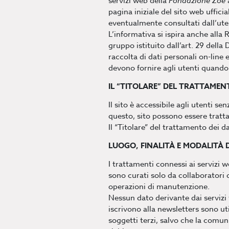
servizi web della
Fondazione Zoé
pagina iniziale del sito web ufficia
eventualmente consultati dall’uten
L’informativa si ispira anche alla
gruppo istituito dall’art. 29 della
raccolta di dati personali on-line e
devono fornire agli utenti quando
IL “TITOLARE” DEL TRATTAMEN
Il sito è accessibile agli utenti s
questo, sito possono essere trattati
Il “Titolare” del trattamento dei d
LUOGO, FINALITÀ E MODALITÀ 
I trattamenti connessi ai servizi 
sono curati solo da collaboratori
operazioni di manutenzione.
Nessun dato derivante dai servizi w
iscrivono alla newsletters sono uti
soggetti terzi, salvo che la comu