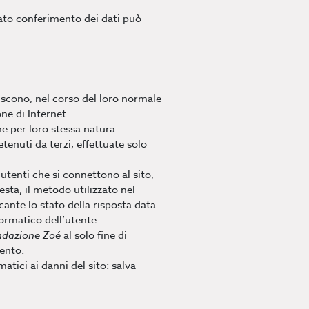
ncato conferimento dei dati può
iscono, nel corso del loro normale
one di Internet.
he per loro stessa natura
tenuti da terzi, effettuate solo
 utenti che si connettono al sito,
iesta, il metodo utilizzato nel
icante lo stato della risposta data
formatico dell’utente.
ndazione Zoé
al solo fine di
mento.
atici ai danni del sito: salva