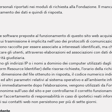
 personali riportati nei moduli di richiesta alla Fondazione. Il ma
tamento dei dati e quindi di risposta.
ure software preposte al funzionamento di questo sito web acquis
 cui trasmissione è implicita nell’uso dei protocolli di comunicazi
sono raccolte per essere associate a interessati identificati, ma c
are gli utenti, attraverso elaborazioni ed associazioni con dati de
ità giudiziaria.
no gli indirizzi IP o i nomi a dominio dei computer utilizzati dagli
orm Resource Identifier) delle risorse richieste, l’orario della rich
la dimensione del file ottenuto in risposta, il codice numerico ind
) ed altri parametri relativi al sistema operativo e all’ambiente in
ati immediatamente dopo l’elaborazione, vengono utilizzati da
Fo
anonime sull’uso del sito e per controllarne il corretto funziona
er l’accertamento di responsabilità in caso di ipotetici reati inform
ti sui contatti web non persistono per più di sette giorni.
utente