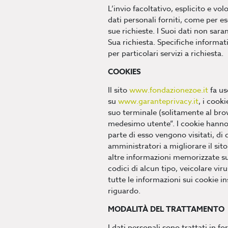
L’invio facoltativo, esplicito e vol
dati personali forniti, come per es
sue richieste. I Suoi dati non sar
Sua richiesta. Specifiche informat
per particolari servizi a richiesta.
COOKIES
Il sito
www.fondazionezoe.it
fa us
su
www.garanteprivacy.it
, i cooki
suo terminale (solitamente al brow
medesimo utente”. I cookie hanno l
parte di esso vengono visitati, di 
amministratori a migliorare il sit
altre informazioni memorizzate su
codici di alcun tipo, veicolare vi
tutte le informazioni sui cookie in
riguardo.
MODALITÀ DEL TRATTAMENTO
I dati personali sono trattati in 