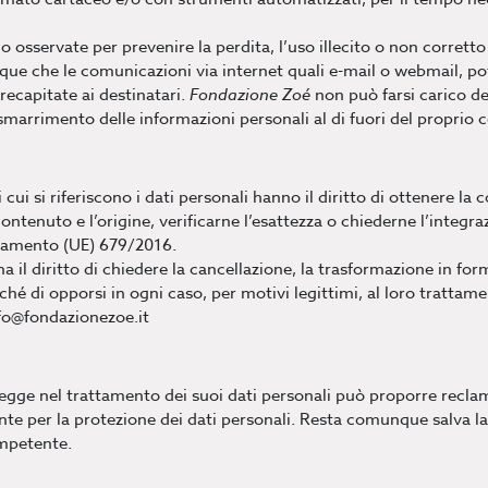
 osservate per prevenire la perdita, l’uso illecito o non corretto
ue che le comunicazioni via internet quali e-mail o webmail, po
recapitate ai destinatari.
Fondazione Zoé
non può farsi carico de
marrimento delle informazioni personali al di fuori del proprio c
ui si riferiscono i dati personali hanno il diritto di ottenere la
ontenuto e l’origine, verificarne l’esattezza o chiederne l’integ
golamento (UE) 679/2016.
a il diritto di chiedere la cancellazione, la trasformazione in fo
ché di opporsi in ogni caso, per motivi legittimi, al loro trattamen
nfo@fondazionezoe.it
legge nel trattamento dei suoi dati personali può proporre reclam
nte per la protezione dei dati personali. Resta comunque salva la 
ompetente.