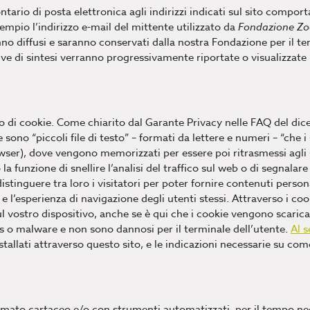
ontario di posta elettronica agli indirizzi indicati sul sito compor
empio l’indirizzo e-mail del mittente utilizzato da
Fondazione Zo
anno diffusi e saranno conservati dalla nostra Fondazione per il t
ive di sintesi verranno progressivamente riportate o visualizzate 
o di cookie. Come chiarito dal Garante Privacy nelle FAQ del dic
e sono “piccoli file di testo” – formati da lettere e numeri – “che i s
ser), dove vengono memorizzati per essere poi ritrasmessi agli ste
a funzione di snellire l’analisi del traffico sul web o di segnalar
distinguere tra loro i visitatori per poter fornire contenuti persona
o e l’esperienza di navigazione degli utenti stessi. Attraverso i 
l vostro dispositivo, anche se è qui che i cookie vengono scarica
rus o malware e non sono dannosi per il terminale dell’utente.
Al s
stallati attraverso questo sito, e le indicazioni necessarie su com
formato cartaceo e/o con strumenti automatizzati, per il tempo ne