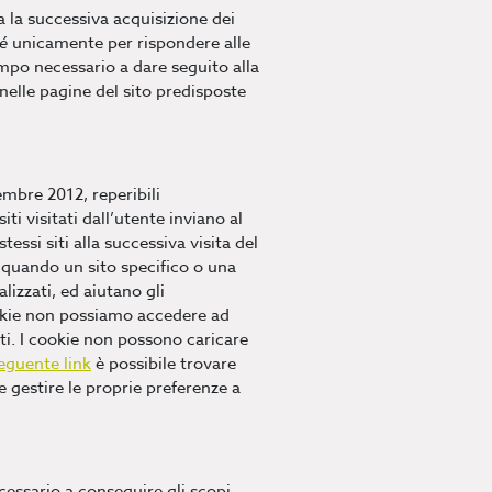
ta la successiva acquisizione dei
é
unicamente per rispondere alle
empo necessario a dare seguito alla
nelle pagine del sito predisposte
embre 2012, reperibili
iti visitati dall’utente inviano al
ssi siti alla successiva visita del
e quando un sito specifico o una
lizzati, ed aiutano gli
cookie non possiamo accedere ad
ti. I cookie non possono caricare
eguente link
è possibile trovare
e gestire le proprie preferenze a
cessario a conseguire gli scopi