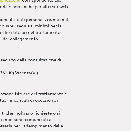
onezoe.it
corrispondente alla
ienda e non anche per altri siti web
ne dei dati personali, riunite nel
iduare i requisiti minimi per la
i che i titolari del trattamento
i del collegamento.
a seguito della consultazione di
(36100) Vicenza(VI).
dazione titolare del trattamento e
uali incaricati di occasionali
ti che inoltrano richieste o si
sta e non sono comunicati a
essaria per l’adempimento delle