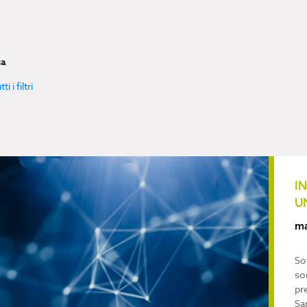
ca
i i filtri
I
U
ma
So
so
pr
Sa