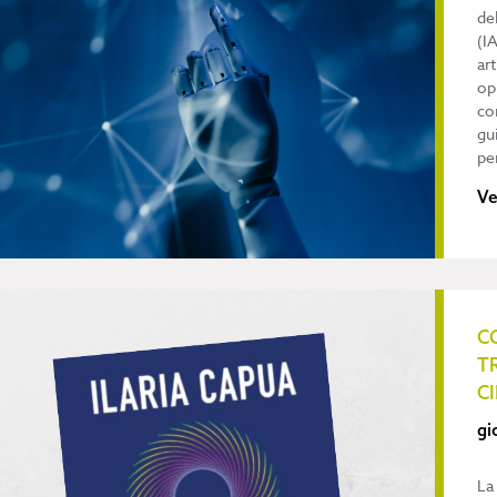
de
(I
ar
op
con
gu
pe
Ve
C
T
C
gi
La