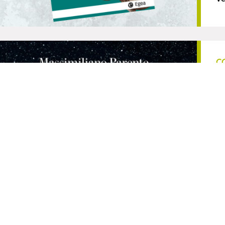
C
D
ma
Co
de
vi
e 
per
Ve