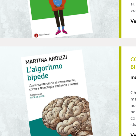
sì,
vo
Ve
C
B
ma
Ch
ma
no
ne
co
st
Ve