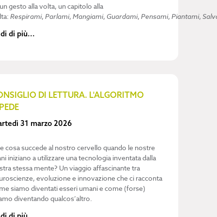
 un gesto alla volta, un capitolo alla
lta:
Respirami
,
Parlami
,
Mangiami
,
Guardami
,
Pensami
,
Piantami
,
Salv
di di più...
ONSIGLIO DI LETTURA. L'ALGORITMO
IPEDE
rtedì 31 marzo 2026
e cosa succede al nostro cervello quando le nostre
ni iniziano a utilizzare una tecnologia inventata dalla
stra stessa mente? Un viaggio affascinante tra
uroscienze, evoluzione e innovazione che ci racconta
me siamo diventati esseri umani e come (forse)
iamo diventando qualcos’altro.
di di più...