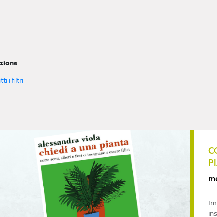
zione
i i filtri
C
P
me
Im
in