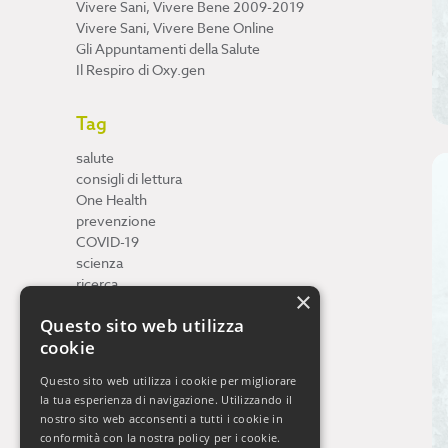
Vivere Sani, Vivere Bene 2009-2019
Vivere Sani, Vivere Bene Online
Gli Appuntamenti della Salute
Il Respiro di Oxy.gen
Tag
salute
consigli di lettura
One Health
prevenzione
COVID-19
scienza
ricerca
×
Neuroscienze
Questo sito web utilizza
ambiente
cookie
cervello
Questo sito web utilizza i cookie per migliorare
la tua esperienza di navigazione. Utilizzando il
nostro sito web acconsenti a tutti i cookie in
conformità con la nostra policy per i cookie.