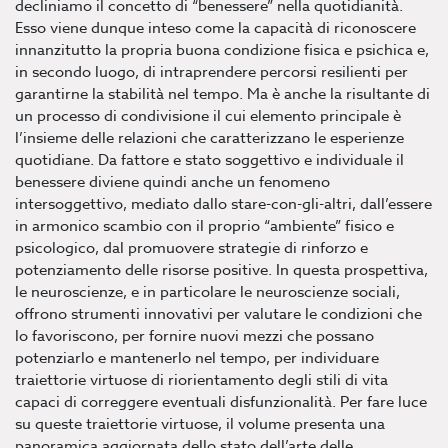
decliniamo il concetto di “benessere” nella quotidianità.
Esso viene dunque inteso come la capacità di riconoscere
innanzitutto la propria buona condizione fisica e psichica e,
in secondo luogo, di intraprendere percorsi resilienti per
garantirne la stabilità nel tempo. Ma è anche la risultante di
un processo di condivisione il cui elemento principale è
l’insieme delle relazioni che caratterizzano le esperienze
quotidiane. Da fattore e stato soggettivo e individuale il
benessere diviene quindi anche un fenomeno
intersoggettivo, mediato dallo stare-con-gli-altri, dall’essere
in armonico scambio con il proprio “ambiente” fisico e
psicologico, dal promuovere strategie di rinforzo e
potenziamento delle risorse positive. In questa prospettiva,
le neuroscienze, e in particolare le neuroscienze sociali,
offrono strumenti innovativi per valutare le condizioni che
lo favoriscono, per fornire nuovi mezzi che possano
potenziarlo e mantenerlo nel tempo, per individuare
traiettorie virtuose di riorientamento degli stili di vita
capaci di correggere eventuali disfunzionalità. Per fare luce
su queste traiettorie virtuose, il volume presenta una
panoramica aggiornata dello stato dell’arte delle