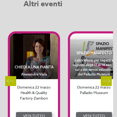
Altri eventi
SPAZIO MANIFESTO
Laboratorio per ragazzi e
ragazze dagli 11 ai 14 anni a
CHIEDI A UNA PIANTA
cura dei servizi educativi
Alessandra Viola
del Palladio Museum
Domenica 22 marzo
Domenica 22 marzo
Health & Quality
Palladio Museum
Factory Zambon
VEDI TUTTO
VEDI TUTTO