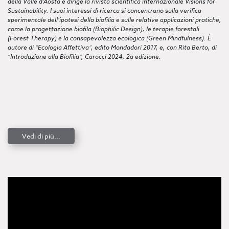
della Valle d’Aosta e dirige la rivista scientifica internazionale Visions for
Sustainability. I suoi interessi di ricerca si concentrano sulla verifica
sperimentale dell’ipotesi della biofilia e sulle relative applicazioni pratiche,
come la progettazione biofila (Biophilic Design), le terapie forestali
(Forest Therapy) e la consapevolezza ecologica (Green Mindfulness). È
autore di “Ecologia Affettiva”, edito Mondadori 2017, e, con Rita Berto, di
“Introduzione alla Biofilia”, Carocci 2024, 2a edizione.
Vedi di più...