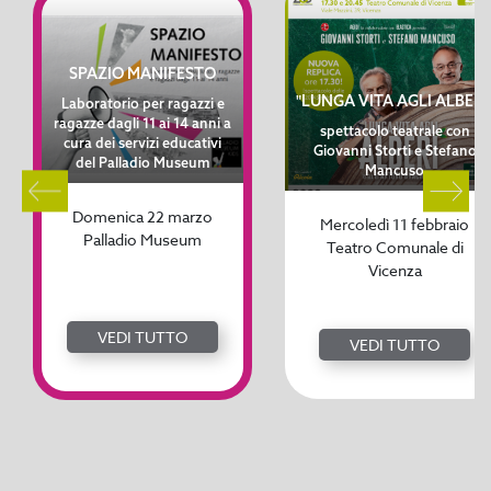
SPAZIO MANIFESTO
"LUNGA VITA AGLI ALBERI
Laboratorio per ragazzi e
ragazze dagli 11 ai 14 anni a
spettacolo teatrale con
cura dei servizi educativi
Giovanni Storti e Stefano
del Palladio Museum
Mancuso
Domenica 22 marzo
Mercoledì 11 febbraio
Palladio Museum
Teatro Comunale di
Vicenza
VEDI TUTTO
VEDI TUTTO