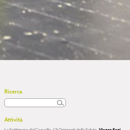
Ricerca
Attività
La Settimana del Cervello
,
Gli Orizzonti della Salute
,
Vivere Sani,