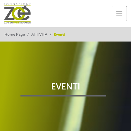
Home Page
/
ATTIVITÀ
/
Eventi
EVENTI