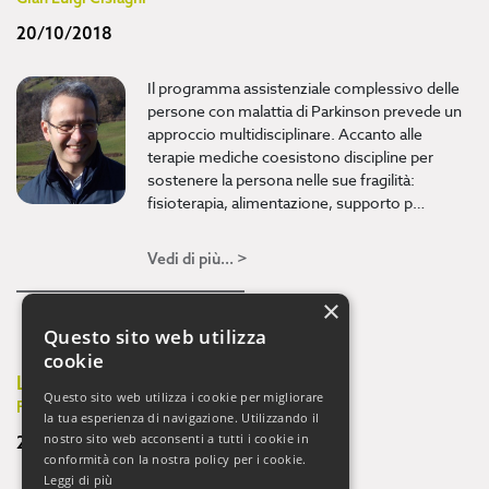
20/10/2018
Il programma assistenziale complessivo delle
persone con malattia di Parkinson prevede un
approccio multidisciplinare. Accanto alle
terapie mediche coesistono discipline per
sostenere la persona nelle sue fragilità:
fisioterapia, alimentazione, supporto p…
Vedi di più... >
×
Questo sito web utilizza
cookie
La mindfulness come pratica di cura
Questo sito web utilizza i cookie per migliorare
Fabrizio Didonna
la tua esperienza di navigazione. Utilizzando il
nostro sito web acconsenti a tutti i cookie in
20/10/2018
conformità con la nostra policy per i cookie.
Leggi di più