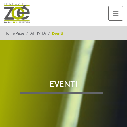
Home Page
/
ATTIVITÀ
/
Eventi
EVENTI