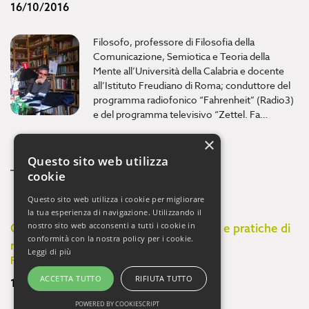
16/10/2016
Filosofo, professore di Filosofia della
Comunicazione, Semiotica e Teoria della
Mente all’Università della Calabria e docente
all’Istituto Freudiano di Roma; conduttore del
programma radiofonico “Fahrenheit” (Radio3)
e del programma televisivo “Zettel. Fa…
×
Vedi di più... >
Questo sito web utilizza
cookie
Questo sito web utilizza i cookie per migliorare
la tua esperienza di navigazione. Utilizzando il
nostro sito web acconsenti a tutti i cookie in
Consapevol-mente. Salute della mente e pratiche di
conformità con la nostra policy per i cookie.
mindfulness
Leggi di più
Fabio Giommi
ACCETTA TUTTO
RIFIUTA TUTTO
16/10/2016
POWERED BY COOKIESCRIPT