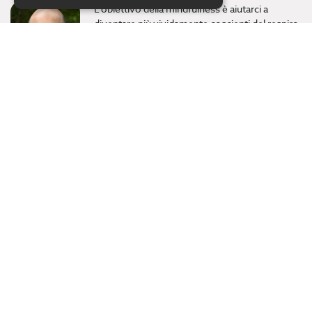
L’obiettivo della mindfulness è aiutarci a
diventare più vividamente coscienti del respiro,
del corpo e della mente in modo da imparare a
prenderci una più profonda cura di noi. Fabio
Giommi, psicologo clinico e psicoterapeuta,
presidente di AIM (Associaz…
Vedi di più... >
Nuovi modelli di cura 2. L’importanza
dell’alimentazione nella malattia di parkinson
Giampietro Nordera, Manuela Pilleri
16/10/2016
Per i malati di Parkinson, le loro famiglie e chi li
accudisce è molto importante imparare a