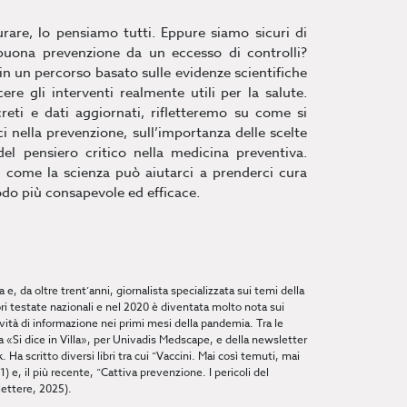
rare, lo pensiamo tutti. Eppure siamo sicuri di
buona prevenzione da un eccesso di controlli?
 in un percorso basato sulle evidenze scientifiche
re gli interventi realmente utili per la salute.
eti e dati aggiornati, rifletteremo su come si
ci nella prevenzione, sull’importanza delle scelte
el pensiero critico nella medicina preventiva.
 come la scienza può aiutarci a prenderci cura
odo più consapevole ed efficace.
 e, da oltre trent’anni, giornalista specializzata sui temi della
ori testate nazionali e nel 2020 è diventata molto nota sui
ività di informazione nei primi mesi della pandemia. Tra le
ca «Si dice in Villa», per Univadis Medscape, e della newsletter
Ha scritto diversi libri tra cui “Vaccini. Mai così temuti, mai
1) e, il più recente, “Cattiva prevenzione. I pericoli del
lettere, 2025).