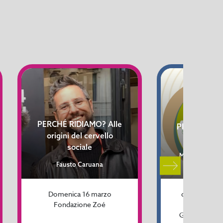
ONE HEA
PERCHÉ RIDIAMO? Alle
PIANETA, U
origini del cervello
- VISITE 
sociale
Mostra interatt
Fausto Caruana
Plei
Domenica 16 marzo
da sabato 14
Fondazione Zoé
domenica 1
Gallerie di Pa