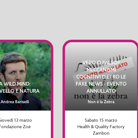
VERO O FALSO?
MECCANISMI
COGNITIVI DIETRO LE
A WILD MIND:
FAKE NEWS - EVENTO
VELLO E NATURA
ANNULLATO
Andrea Bariselli
Non è la Zebra
iovedì 13 marzo
Sabato 15 marzo
Fondazione Zoé
Health & Quality Factory
Zambon