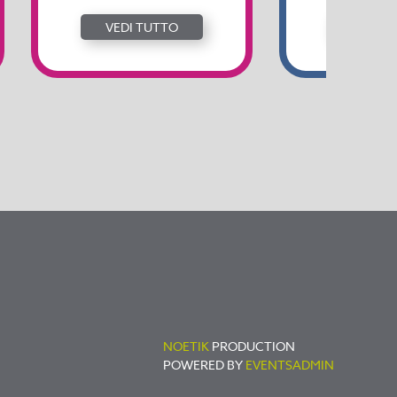
VEDI TUTTO
VEDI 
NOETIK
PRODUCTION
POWERED BY
EVENTSADMIN