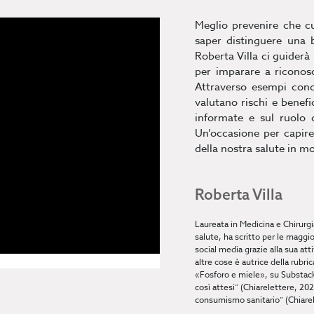
Meglio prevenire che cu
saper distinguere una 
Roberta Villa ci guiderà
per imparare a riconosce
Attraverso esempi concr
valutano rischi e benefi
informate e sul ruolo d
Un’occasione per capire
della nostra salute in m
Roberta Villa
Laureata in Medicina e Chirurgia
salute, ha scritto per le maggi
social media grazie alla sua att
altre cose è autrice della rubri
«Fosforo e miele», su Substack. 
così attesi” (Chiarelettere, 202
consumismo sanitario” (Chiare