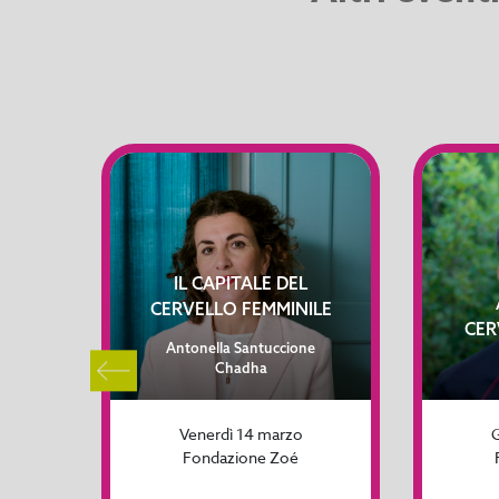
IL CAPITALE DEL
I
CERVELLO FEMMINILE
CER
tola
Antonella Santuccione
Chadha
Venerdì 14 marzo
G
Fondazione Zoé
za