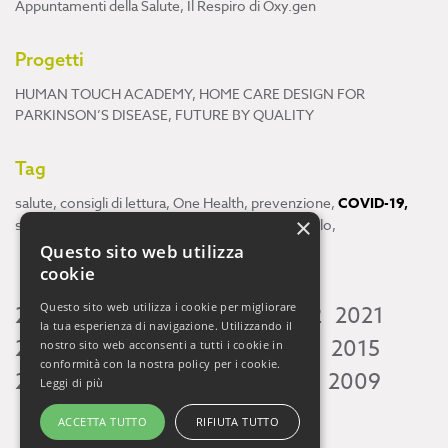
Appuntamenti della Salute
,
Il Respiro di Oxy.gen
Progetti
HUMAN TOUCH ACADEMY
,
HOME CARE DESIGN FOR
PARKINSON’S DISEASE
,
FUTURE BY QUALITY
Tag
salute
,
consigli di lettura
,
One Health
,
prevenzione
,
COVID-19
,
×
scienza
,
ricerca
,
Neuroscienze
,
ambiente
,
cervello
,
Questo sito web utilizza
cookie
Questo sito web utilizza i cookie per migliorare
2026
2025
2024
2023
2022
2021
la tua esperienza di navigazione. Utilizzando il
2020
2019
2018
2017
2016
2015
nostro sito web acconsenti a tutti i cookie in
conformità con la nostra policy per i cookie.
2014
2013
2012
2011
2010
2009
Leggi di più
ACCETTA TUTTO
RIFIUTA TUTTO