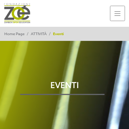
Home Page
/
ATTIVITÀ
/
Eventi
EVENTI