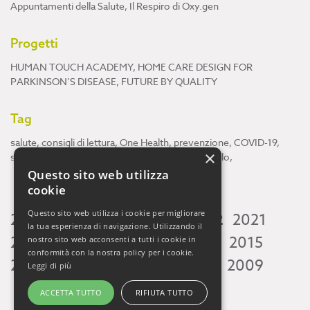
Appuntamenti della Salute
,
Il Respiro di Oxy.gen
Progetti
HUMAN TOUCH ACADEMY
,
HOME CARE DESIGN FOR
PARKINSON’S DISEASE
,
FUTURE BY QUALITY
Tag
salute
,
consigli di lettura
,
One Health
,
prevenzione
,
COVID-19
,
×
scienza
,
ricerca
,
Neuroscienze
,
ambiente
,
cervello
,
Questo sito web utilizza
cookie
Questo sito web utilizza i cookie per migliorare
2026
2025
2024
2023
2022
2021
la tua esperienza di navigazione. Utilizzando il
2020
2019
2018
2017
2016
2015
nostro sito web acconsenti a tutti i cookie in
conformità con la nostra policy per i cookie.
2014
2013
2012
2011
2010
2009
Leggi di più
ACCETTA TUTTO
RIFIUTA TUTTO