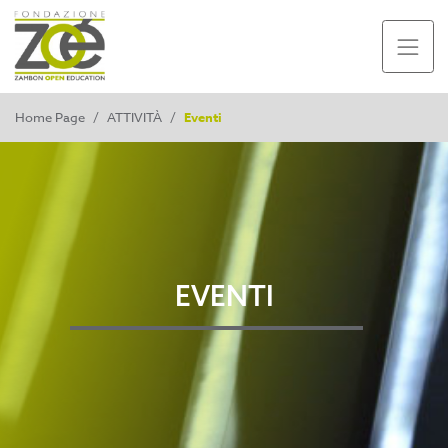
Home Page
/
ATTIVITÀ
/
Eventi
EVENTI