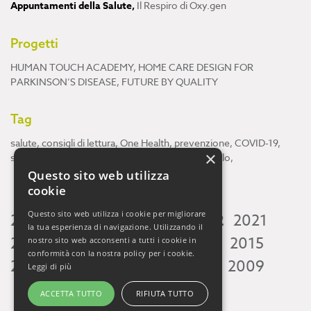
Appuntamenti della Salute
,
Il Respiro di Oxy.gen
Progetti
HUMAN TOUCH ACADEMY
,
HOME CARE DESIGN FOR
PARKINSON’S DISEASE
,
FUTURE BY QUALITY
Tag
salute
,
consigli di lettura
,
One Health
,
prevenzione
,
COVID-19
,
×
scienza
,
ricerca
,
Neuroscienze
,
ambiente
,
cervello
,
Questo sito web utilizza
cookie
Questo sito web utilizza i cookie per migliorare
2026
2025
2024
2023
2022
2021
la tua esperienza di navigazione. Utilizzando il
2020
2019
2018
2017
2016
2015
nostro sito web acconsenti a tutti i cookie in
conformità con la nostra policy per i cookie.
2014
2013
2012
2011
2010
2009
Leggi di più
ACCETTA TUTTO
RIFIUTA TUTTO