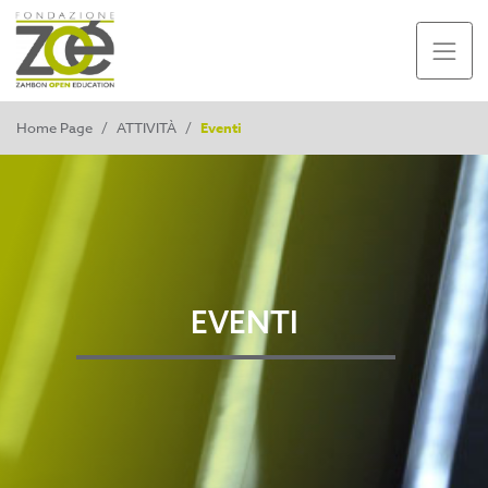
Home Page
/
ATTIVITÀ
/
Eventi
EVENTI