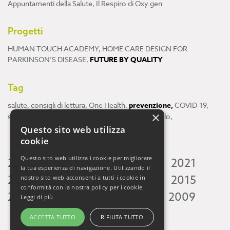
Appuntamenti della Salute
,
Il Respiro di Oxy.gen
Progetti
HUMAN TOUCH ACADEMY
,
HOME CARE DESIGN FOR
PARKINSON’S DISEASE
,
FUTURE BY QUALITY
Tag
salute
,
consigli di lettura
,
One Health
,
prevenzione
,
COVID-19
,
×
scienza
,
ricerca
,
Neuroscienze
,
ambiente
,
cervello
,
Questo sito web utilizza
cookie
Questo sito web utilizza i cookie per migliorare
2026
2025
2024
2023
2022
2021
la tua esperienza di navigazione. Utilizzando il
2020
2019
2018
2017
2016
2015
nostro sito web acconsenti a tutti i cookie in
conformità con la nostra policy per i cookie.
2014
2013
2012
2011
2010
2009
Leggi di più
ACCETTA TUTTO
RIFIUTA TUTTO