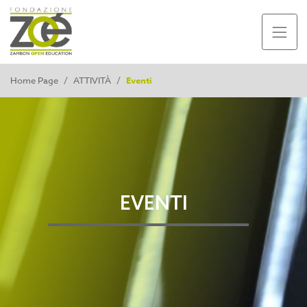
Home Page
/
ATTIVITÀ
/
Eventi
EVENTI