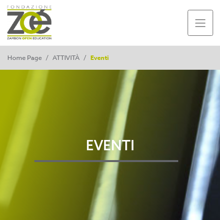
Home Page
/
ATTIVITÀ
/
Eventi
EVENTI