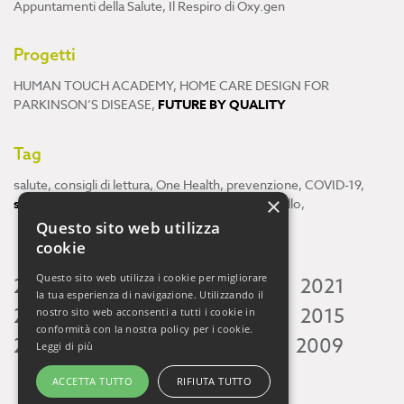
Appuntamenti della Salute
,
Il Respiro di Oxy.gen
Progetti
HUMAN TOUCH ACADEMY
,
HOME CARE DESIGN FOR
PARKINSON’S DISEASE
,
FUTURE BY QUALITY
Tag
salute
,
consigli di lettura
,
One Health
,
prevenzione
,
COVID-19
,
×
scienza
,
ricerca
,
Neuroscienze
,
ambiente
,
cervello
,
Questo sito web utilizza
cookie
Questo sito web utilizza i cookie per migliorare
2026
2025
2024
2023
2022
2021
la tua esperienza di navigazione. Utilizzando il
2020
2019
2018
2017
2016
2015
nostro sito web acconsenti a tutti i cookie in
conformità con la nostra policy per i cookie.
2014
2013
2012
2011
2010
2009
Leggi di più
ACCETTA TUTTO
RIFIUTA TUTTO