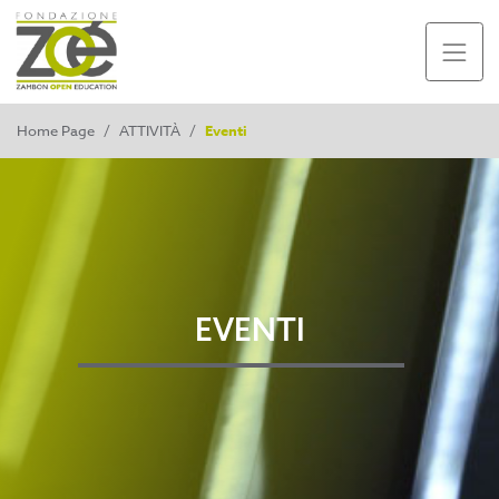
Home Page
/
ATTIVITÀ
/
Eventi
EVENTI