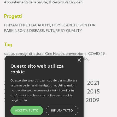
Appuntamenti della Salute
,
Il Respiro di Oxy.gen
Progetti
HUMAN TOUCH ACADEMY
,
HOME CARE DESIGN FOR
PARKINSON’S DISEASE
,
FUTURE BY QUALITY
Tag
salute
,
consigli di lettura
,
One Health
,
prevenzione
,
COVID-19
,
×
scienza
,
ricerca
,
Neuroscienze
,
ambiente
,
cervello
,
Questo sito web utilizza
cookie
Questo sito web utilizza i cookie per migliorare
2026
2025
2024
2023
2022
2021
la tua esperienza di navigazione. Utilizzando il
2020
2019
2018
2017
2016
2015
nostro sito web acconsenti a tutti i cookie in
conformità con la nostra policy per i cookie.
2014
2013
2012
2011
2010
2009
Leggi di più
ACCETTA TUTTO
RIFIUTA TUTTO