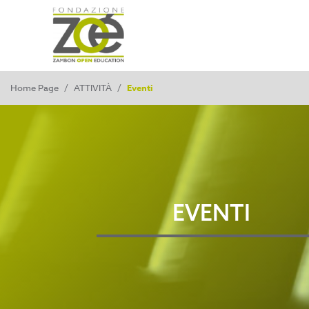
Home Page
/
ATTIVITÀ
/
Eventi
EVENTI