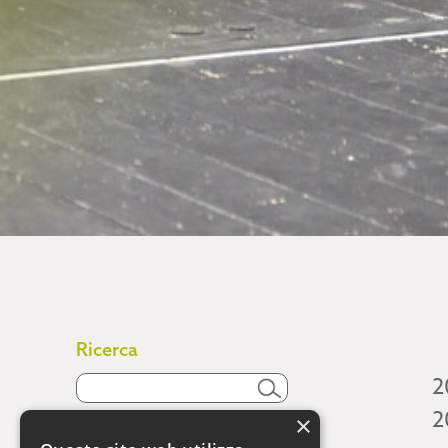
Ricerca
2
2
×
Attività