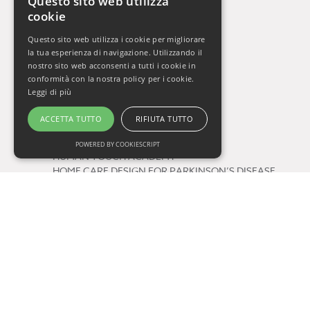
Questo sito web utilizza
cookie
La Settimana del Cervello
Gli Orizzonti della Salute
Questo sito web utilizza i cookie per migliorare
Vivere Sani, Vivere Bene 2009-2019
la tua esperienza di navigazione. Utilizzando il
Vivere Sani, Vivere Bene Online
nostro sito web acconsenti a tutti i cookie in
conformità con la nostra policy per i cookie.
Gli Appuntamenti della Salute
Leggi di più
Il Respiro di Oxy.gen
ACCETTA TUTTO
RIFIUTA TUTTO
Progetti
POWERED BY COOKIESCRIPT
HUMAN TOUCH ACADEMY
HOME CARE DESIGN FOR PARKINSON’S DISEASE
FUTURE BY QUALITY
Tag
salute
consigli di lettura
One Health
prevenzione
COVID-19