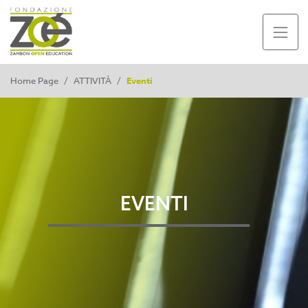
Home Page
/
ATTIVITÀ
/
Eventi
EVENTI