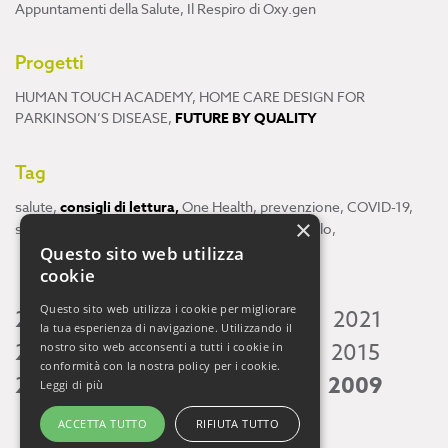
Appuntamenti della Salute
,
Il Respiro di Oxy.gen
Progetti
HUMAN TOUCH ACADEMY
,
HOME CARE DESIGN FOR
PARKINSON’S DISEASE
,
FUTURE BY QUALITY
Tag
salute
,
consigli di lettura
,
One Health
,
prevenzione
,
COVID-19
,
×
scienza
,
ricerca
,
Neuroscienze
,
ambiente
,
cervello
,
Questo sito web utilizza
cookie
Questo sito web utilizza i cookie per migliorare
2026
2025
2024
2023
2022
2021
la tua esperienza di navigazione. Utilizzando il
2020
2019
2018
2017
2016
2015
nostro sito web acconsenti a tutti i cookie in
conformità con la nostra policy per i cookie.
2014
2013
2012
2011
2010
2009
Leggi di più
ACCETTA TUTTO
RIFIUTA TUTTO