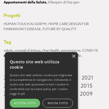
Appuntamenti della Salute
,
Il Respiro di Oxy.gen
Progetti
HUMAN TOUCH ACADEMY
,
HOME CARE DESIGN FOR
PARKINSON’S DISEASE
,
FUTURE BY QUALITY
Tag
salute
,
consigli di lettura
,
One Health
,
prevenzione
,
COVID-19
,
×
scienza
,
ricerca
,
Neuroscienze
,
ambiente
,
cervello
,
Questo sito web utilizza
cookie
Questo sito web utilizza i cookie per migliorare
2026
2025
2024
2023
2022
2021
la tua esperienza di navigazione. Utilizzando il
2020
2019
2018
2017
2016
2015
nostro sito web acconsenti a tutti i cookie in
conformità con la nostra policy per i cookie.
2014
2013
2012
2011
2010
2009
Leggi di più
ACCETTA TUTTO
RIFIUTA TUTTO