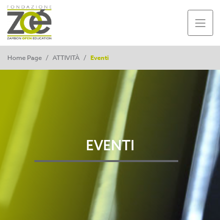
Home Page
/
ATTIVITÀ
/
Eventi
EVENTI