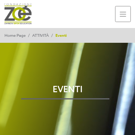
Home Page
/
ATTIVITÀ
/
Eventi
EVENTI