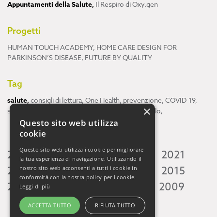
Appuntamenti della Salute
,
Il Respiro di Oxy.gen
Progetti
HUMAN TOUCH ACADEMY
,
HOME CARE DESIGN FOR
PARKINSON’S DISEASE
,
FUTURE BY QUALITY
Tag
salute
,
consigli di lettura
,
One Health
,
prevenzione
,
COVID-19
,
×
scienza
,
ricerca
,
Neuroscienze
,
ambiente
,
cervello
,
Questo sito web utilizza
cookie
Questo sito web utilizza i cookie per migliorare
2026
2025
2024
2023
2022
2021
la tua esperienza di navigazione. Utilizzando il
2020
2019
2018
2017
2016
2015
nostro sito web acconsenti a tutti i cookie in
conformità con la nostra policy per i cookie.
2014
2013
2012
2011
2010
2009
Leggi di più
ACCETTA TUTTO
RIFIUTA TUTTO