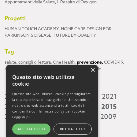
Appuntamenti della Salute
,
Il Respiro di Oxy.gen
Progetti
HUMAN TOUCH ACADEMY
,
HOME CARE DESIGN FOR
PARKINSON’S DISEASE
,
FUTURE BY QUALITY
Tag
salute
,
consigli di lettura
,
One Health
,
prevenzione
,
COVID-19
,
×
scienza
,
ricerca
,
Neuroscienze
,
ambiente
,
cervello
,
Questo sito web utilizza
cookie
Questo sito web utilizza i cookie per migliorare
2026
2025
2024
2023
2022
2021
la tua esperienza di navigazione. Utilizzando il
2020
2019
2018
2017
2016
2015
nostro sito web acconsenti a tutti i cookie in
conformità con la nostra policy per i cookie.
2014
2013
2012
2011
2010
2009
Leggi di più
ACCETTA TUTTO
RIFIUTA TUTTO