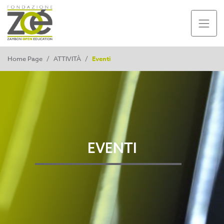
Home Page
/
ATTIVITÀ
/
Eventi
EVENTI