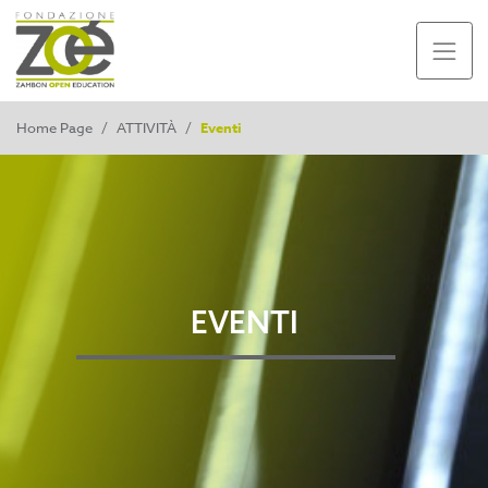
Home Page
/
ATTIVITÀ
/
Eventi
EVENTI