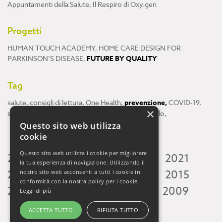
Appuntamenti della Salute
,
Il Respiro di Oxy.gen
Progetti
HUMAN TOUCH ACADEMY
,
HOME CARE DESIGN FOR
PARKINSON’S DISEASE
,
FUTURE BY QUALITY
Tag
salute
,
consigli di lettura
,
One Health
,
prevenzione
,
COVID-19
,
×
scienza
,
ricerca
,
Neuroscienze
,
ambiente
,
cervello
,
Questo sito web utilizza
cookie
Questo sito web utilizza i cookie per migliorare
2026
2025
2024
2023
2022
2021
la tua esperienza di navigazione. Utilizzando il
2020
2019
2018
2017
2016
2015
nostro sito web acconsenti a tutti i cookie in
conformità con la nostra policy per i cookie.
2014
2013
2012
2011
2010
2009
Leggi di più
ACCETTA TUTTO
RIFIUTA TUTTO