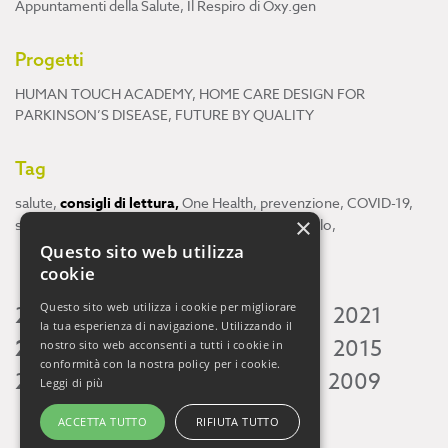
Appuntamenti della Salute
,
Il Respiro di Oxy.gen
Progetti
HUMAN TOUCH ACADEMY
,
HOME CARE DESIGN FOR
PARKINSON’S DISEASE
,
FUTURE BY QUALITY
Tag
salute
,
consigli di lettura
,
One Health
,
prevenzione
,
COVID-19
,
×
scienza
,
ricerca
,
Neuroscienze
,
ambiente
,
cervello
,
Questo sito web utilizza
cookie
Questo sito web utilizza i cookie per migliorare
2026
2025
2024
2023
2022
2021
la tua esperienza di navigazione. Utilizzando il
2020
2019
2018
2017
2016
2015
nostro sito web acconsenti a tutti i cookie in
conformità con la nostra policy per i cookie.
2014
2013
2012
2011
2010
2009
Leggi di più
ACCETTA TUTTO
RIFIUTA TUTTO