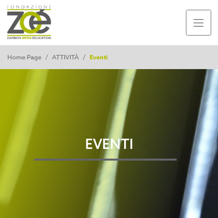
Home Page
/
ATTIVITÀ
/
Eventi
EVENTI