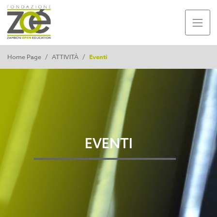
Home Page
/
ATTIVITÀ
/
Eventi
EVENTI