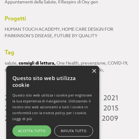
Appuntamenti della Salute
,
Il Respiro di Oxy.gen
Progetti
HUMAN TOUCH ACADEMY
,
HOME CARE DESIGN FOR
PARKINSON’S DISEASE
,
FUTURE BY QUALITY
Tag
salute
,
consigli di lettura
,
One Health
,
prevenzione
,
COVID-19
,
×
scienza
,
ricerca
,
Neuroscienze
,
ambiente
,
cervello
,
Questo sito web utilizza
cookie
Questo sito web utilizza i cookie per migliorare
2026
2025
2024
2023
2022
2021
la tua esperienza di navigazione. Utilizzando il
2020
2019
2018
2017
2016
2015
nostro sito web acconsenti a tutti i cookie in
conformità con la nostra policy per i cookie.
2014
2013
2012
2011
2010
2009
Leggi di più
ACCETTA TUTTO
RIFIUTA TUTTO