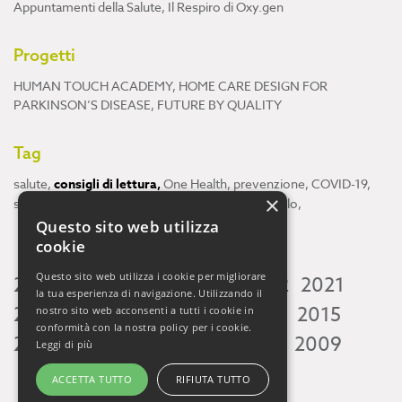
Appuntamenti della Salute
,
Il Respiro di Oxy.gen
Progetti
HUMAN TOUCH ACADEMY
,
HOME CARE DESIGN FOR
PARKINSON’S DISEASE
,
FUTURE BY QUALITY
Tag
salute
,
consigli di lettura
,
One Health
,
prevenzione
,
COVID-19
,
×
scienza
,
ricerca
,
Neuroscienze
,
ambiente
,
cervello
,
Questo sito web utilizza
cookie
Questo sito web utilizza i cookie per migliorare
2026
2025
2024
2023
2022
2021
la tua esperienza di navigazione. Utilizzando il
2020
2019
2018
2017
2016
2015
nostro sito web acconsenti a tutti i cookie in
conformità con la nostra policy per i cookie.
2014
2013
2012
2011
2010
2009
Leggi di più
ACCETTA TUTTO
RIFIUTA TUTTO