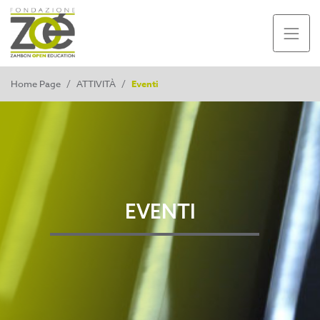
Home Page
/
ATTIVITÀ
/
Eventi
EVENTI