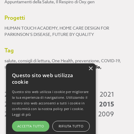
Appuntamenti della Salute
,
Il Respiro di Oxy.gen
Progetti
HUMAN TOUCH ACADEMY
,
HOME CARE DESIGN FOR
PARKINSON’S DISEASE
,
FUTURE BY QUALITY
Tag
salute
,
consigli di lettura
,
One Health
,
prevenzione
,
COVID-19
,
×
scienza
,
ricerca
,
Neuroscienze
,
ambiente
,
cervello
,
Questo sito web utilizza
cookie
Questo sito web utilizza i cookie per migliorare
2026
2025
2024
2023
2022
2021
la tua esperienza di navigazione. Utilizzando il
2020
2019
2018
2017
2016
2015
nostro sito web acconsenti a tutti i cookie in
conformità con la nostra policy per i cookie.
2014
2013
2012
2011
2010
2009
Leggi di più
ACCETTA TUTTO
RIFIUTA TUTTO