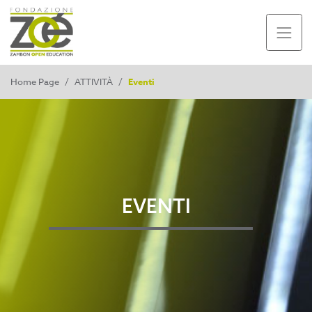
Home Page
/
ATTIVITÀ
/
Eventi
EVENTI