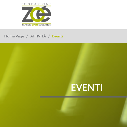
Home Page
/
ATTIVITÀ
/
Eventi
EVENTI