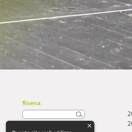
Ricerca
2
2
×
Attività