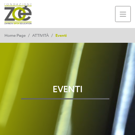
Home Page
/
ATTIVITÀ
/
Eventi
EVENTI