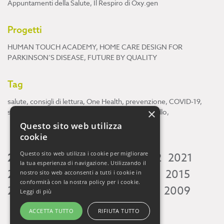
Appuntamenti della Salute
,
Il Respiro di Oxy.gen
Progetti
HUMAN TOUCH ACADEMY
,
HOME CARE DESIGN FOR
PARKINSON’S DISEASE
,
FUTURE BY QUALITY
Tag
salute
,
consigli di lettura
,
One Health
,
prevenzione
,
COVID-19
,
×
scienza
,
ricerca
,
Neuroscienze
,
ambiente
,
cervello
,
Questo sito web utilizza
cookie
Questo sito web utilizza i cookie per migliorare
2026
2025
2024
2023
2022
2021
la tua esperienza di navigazione. Utilizzando il
2020
2019
2018
2017
2016
2015
nostro sito web acconsenti a tutti i cookie in
conformità con la nostra policy per i cookie.
2014
2013
2012
2011
2010
2009
Leggi di più
ACCETTA TUTTO
RIFIUTA TUTTO