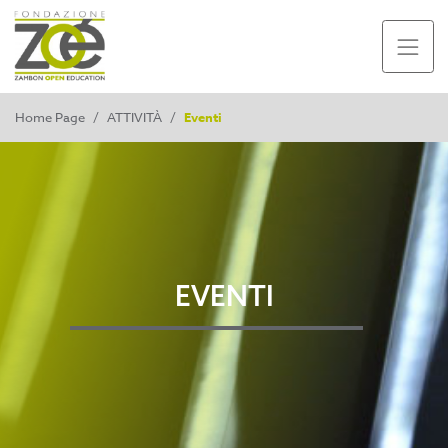
Home Page
/
ATTIVITÀ
/
Eventi
EVENTI