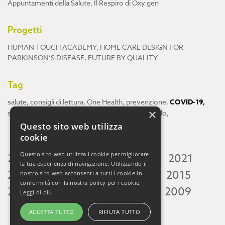
Appuntamenti della Salute
,
Il Respiro di Oxy.gen
Progetti
HUMAN TOUCH ACADEMY
,
HOME CARE DESIGN FOR
PARKINSON’S DISEASE
,
FUTURE BY QUALITY
Tag
salute
,
consigli di lettura
,
One Health
,
prevenzione
,
COVID-19
,
×
scienza
,
ricerca
,
Neuroscienze
,
ambiente
,
cervello
,
Questo sito web utilizza
cookie
Questo sito web utilizza i cookie per migliorare
2026
2025
2024
2023
2022
2021
la tua esperienza di navigazione. Utilizzando il
2020
2019
2018
2017
2016
2015
nostro sito web acconsenti a tutti i cookie in
conformità con la nostra policy per i cookie.
2014
2013
2012
2011
2010
2009
Leggi di più
ACCETTA TUTTO
RIFIUTA TUTTO