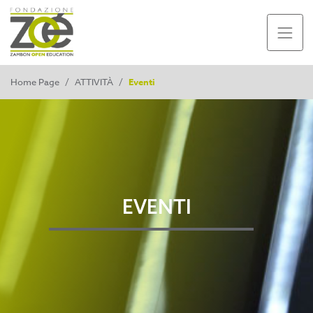
Home Page
/
ATTIVITÀ
/
Eventi
EVENTI