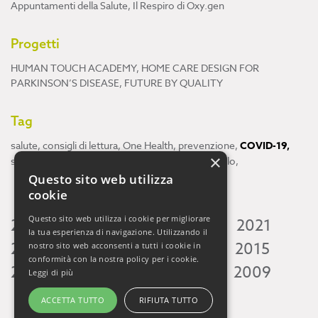
Appuntamenti della Salute
,
Il Respiro di Oxy.gen
Progetti
HUMAN TOUCH ACADEMY
,
HOME CARE DESIGN FOR
PARKINSON’S DISEASE
,
FUTURE BY QUALITY
Tag
salute
,
consigli di lettura
,
One Health
,
prevenzione
,
COVID-19
,
×
scienza
,
ricerca
,
Neuroscienze
,
ambiente
,
cervello
,
Questo sito web utilizza
cookie
Questo sito web utilizza i cookie per migliorare
2026
2025
2024
2023
2022
2021
la tua esperienza di navigazione. Utilizzando il
2020
2019
2018
2017
2016
2015
nostro sito web acconsenti a tutti i cookie in
conformità con la nostra policy per i cookie.
2014
2013
2012
2011
2010
2009
Leggi di più
ACCETTA TUTTO
RIFIUTA TUTTO