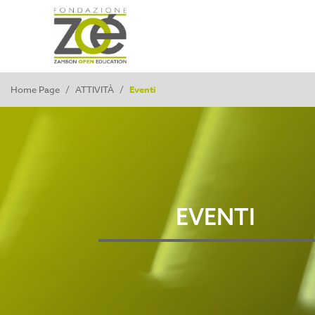
Home Page
/
ATTIVITÀ
/
Eventi
EVENTI