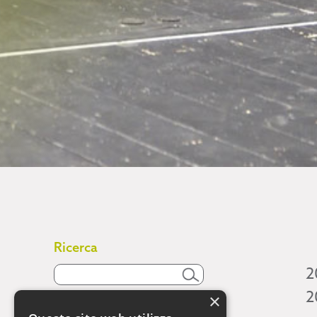
Ricerca
2
2
×
Attività