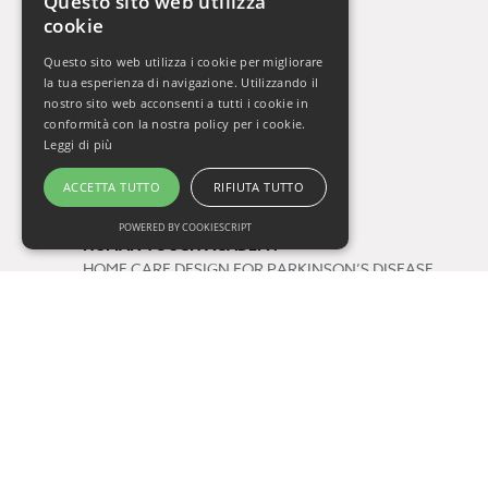
Questo sito web utilizza
cookie
La Settimana del Cervello
Gli Orizzonti della Salute
Questo sito web utilizza i cookie per migliorare
Vivere Sani, Vivere Bene 2009-2019
la tua esperienza di navigazione. Utilizzando il
Vivere Sani, Vivere Bene Online
nostro sito web acconsenti a tutti i cookie in
conformità con la nostra policy per i cookie.
Gli Appuntamenti della Salute
Leggi di più
Il Respiro di Oxy.gen
ACCETTA TUTTO
RIFIUTA TUTTO
Progetti
POWERED BY COOKIESCRIPT
HUMAN TOUCH ACADEMY
HOME CARE DESIGN FOR PARKINSON’S DISEASE
FUTURE BY QUALITY
Tag
salute
consigli di lettura
One Health
prevenzione
COVID-19