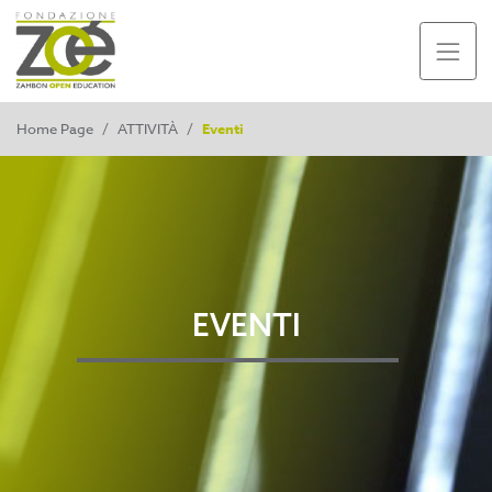
Home Page
/
ATTIVITÀ
/
Eventi
EVENTI