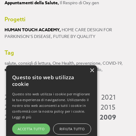
Appuntamenti della Salute
,
Il Respiro di Oxy.gen
Progetti
HUMAN TOUCH ACADEMY
,
HOME CARE DESIGN FOR
PARKINSON’S DISEASE
,
FUTURE BY QUALITY
Tag
salute
,
consigli di lettura
,
One Health
,
prevenzione
,
COVID-19
,
×
scienza
,
ricerca
,
Neuroscienze
,
ambiente
,
cervello
,
Questo sito web utilizza
cookie
Questo sito web utilizza i cookie per migliorare
2026
2025
2024
2023
2022
2021
la tua esperienza di navigazione. Utilizzando il
2020
2019
2018
2017
2016
2015
nostro sito web acconsenti a tutti i cookie in
conformità con la nostra policy per i cookie.
2014
2013
2012
2011
2010
2009
Leggi di più
ACCETTA TUTTO
RIFIUTA TUTTO