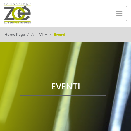
Home Page
/
ATTIVITÀ
/
Eventi
EVENTI