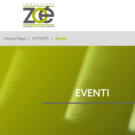
Home Page
/
ATTIVITÀ
/
Eventi
EVENTI