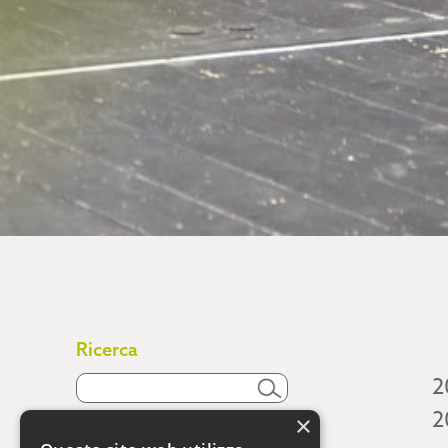
Ricerca
2
2
×
Attività