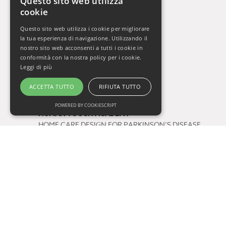
Questo sito web utilizza
cookie
La Settimana del Cervello
Gli Orizzonti della Salute
Questo sito web utilizza i cookie per migliorare
Vivere Sani, Vivere Bene 2009-2019
la tua esperienza di navigazione. Utilizzando il
Vivere Sani, Vivere Bene Online
nostro sito web acconsenti a tutti i cookie in
conformità con la nostra policy per i cookie.
Gli Appuntamenti della Salute
Leggi di più
Il Respiro di Oxy.gen
ACCETTA TUTTO
RIFIUTA TUTTO
Progetti
POWERED BY COOKIESCRIPT
HUMAN TOUCH ACADEMY
HOME CARE DESIGN FOR PARKINSON’S DISEASE
FUTURE BY QUALITY
Tag
salute
consigli di lettura
One Health
prevenzione
COVID-19