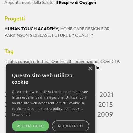
Appuntamenti della Salute
,
Il Respiro di Oxy.gen
Progetti
HUMAN TOUCH ACADEMY
,
HOME CARE DESIGN FOR
PARKINSON’S DISEASE
,
FUTURE BY QUALITY
Tag
salute
,
consigli di lettura
,
One Health
,
prevenzione
,
COVID-19
,
×
scienza
,
ricerca
,
Neuroscienze
,
ambiente
,
cervello
,
Questo sito web utilizza
cookie
Questo sito web utilizza i cookie per migliorare
2026
2025
2024
2023
2022
2021
la tua esperienza di navigazione. Utilizzando il
2020
2019
2018
2017
2016
2015
nostro sito web acconsenti a tutti i cookie in
conformità con la nostra policy per i cookie.
2014
2013
2012
2011
2010
2009
Leggi di più
ACCETTA TUTTO
RIFIUTA TUTTO