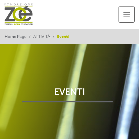
Home Page
/
ATTIVITÀ
/
Eventi
EVENTI