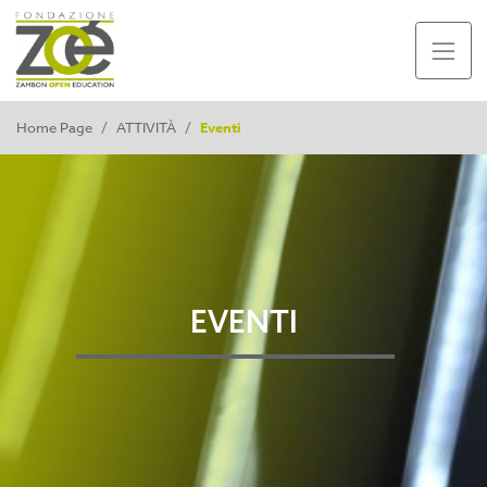
Home Page
/
ATTIVITÀ
/
Eventi
EVENTI