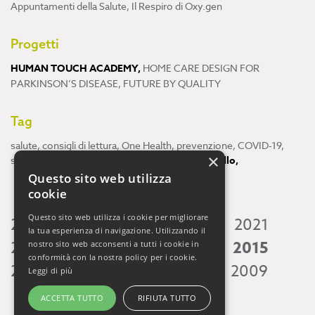
Appuntamenti della Salute
,
Il Respiro di Oxy.gen
Progetti
HUMAN TOUCH ACADEMY
,
HOME CARE DESIGN FOR
PARKINSON’S DISEASE
,
FUTURE BY QUALITY
Tag
salute
,
consigli di lettura
,
One Health
,
prevenzione
,
COVID-19
,
×
scienza
,
ricerca
,
Neuroscienze
,
ambiente
,
cervello
,
Questo sito web utilizza
cookie
Questo sito web utilizza i cookie per migliorare
2026
2025
2024
2023
2022
2021
la tua esperienza di navigazione. Utilizzando il
2020
2019
2018
2017
2016
2015
nostro sito web acconsenti a tutti i cookie in
conformità con la nostra policy per i cookie.
2014
2013
2012
2011
2010
2009
Leggi di più
ACCETTA TUTTO
RIFIUTA TUTTO