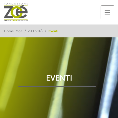
Home Page
/
ATTIVITÀ
/
Eventi
EVENTI