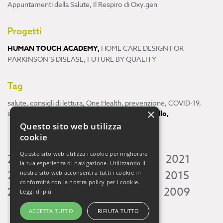
Appuntamenti della Salute
,
Il Respiro di Oxy.gen
Progetti
HUMAN TOUCH ACADEMY
,
HOME CARE DESIGN FOR
PARKINSON’S DISEASE
,
FUTURE BY QUALITY
Tag
salute
,
consigli di lettura
,
One Health
,
prevenzione
,
COVID-19
,
×
scienza
,
ricerca
,
Neuroscienze
,
ambiente
,
cervello
,
Questo sito web utilizza
cookie
Questo sito web utilizza i cookie per migliorare
2026
2025
2024
2023
2022
2021
la tua esperienza di navigazione. Utilizzando il
2020
2019
2018
2017
2016
2015
nostro sito web acconsenti a tutti i cookie in
conformità con la nostra policy per i cookie.
2014
2013
2012
2011
2010
2009
Leggi di più
ACCETTA TUTTO
RIFIUTA TUTTO