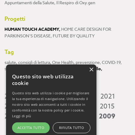
Appuntamenti della Salute
,
Il Respiro di Oxy.gen
Progetti
HUMAN TOUCH ACADEMY
,
HOME CARE DESIGN FOR
PARKINSON’S DISEASE
,
FUTURE BY QUALITY
Tag
salute
,
consigli di lettura
,
One Health
,
prevenzione
,
COVID-19
,
×
scienza
,
ricerca
,
Neuroscienze
,
ambiente
,
cervello
,
Questo sito web utilizza
cookie
Questo sito web utilizza i cookie per migliorare
2026
2025
2024
2023
2022
2021
la tua esperienza di navigazione. Utilizzando il
2020
2019
2018
2017
2016
2015
nostro sito web acconsenti a tutti i cookie in
conformità con la nostra policy per i cookie.
2014
2013
2012
2011
2010
2009
Leggi di più
ACCETTA TUTTO
RIFIUTA TUTTO