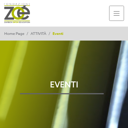
Home Page
/
ATTIVITÀ
/
Eventi
EVENTI