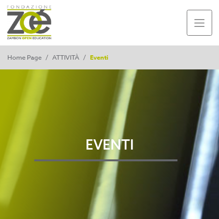
Home Page
/
ATTIVITÀ
/
Eventi
EVENTI