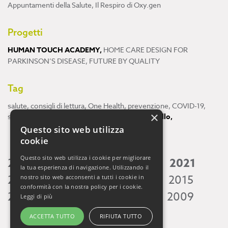
Appuntamenti della Salute
,
Il Respiro di Oxy.gen
Progetti
HUMAN TOUCH ACADEMY
,
HOME CARE DESIGN FOR
PARKINSON’S DISEASE
,
FUTURE BY QUALITY
Tag
salute
,
consigli di lettura
,
One Health
,
prevenzione
,
COVID-19
,
×
scienza
,
ricerca
,
Neuroscienze
,
ambiente
,
cervello
,
Questo sito web utilizza
cookie
Questo sito web utilizza i cookie per migliorare
2026
2025
2024
2023
2022
2021
la tua esperienza di navigazione. Utilizzando il
2020
2019
2018
2017
2016
2015
nostro sito web acconsenti a tutti i cookie in
conformità con la nostra policy per i cookie.
2014
2013
2012
2011
2010
2009
Leggi di più
ACCETTA TUTTO
RIFIUTA TUTTO