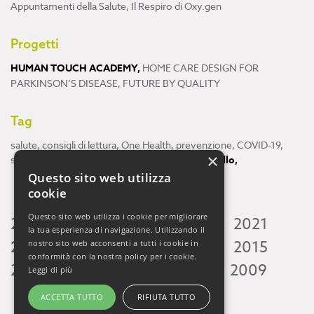
Appuntamenti della Salute
,
Il Respiro di Oxy.gen
Progetti
HUMAN TOUCH ACADEMY
,
HOME CARE DESIGN FOR
PARKINSON’S DISEASE
,
FUTURE BY QUALITY
Tag
salute
,
consigli di lettura
,
One Health
,
prevenzione
,
COVID-19
,
×
scienza
,
ricerca
,
Neuroscienze
,
ambiente
,
cervello
,
Questo sito web utilizza
cookie
Questo sito web utilizza i cookie per migliorare
2026
2025
2024
2023
2022
2021
la tua esperienza di navigazione. Utilizzando il
2020
2019
2018
2017
2016
2015
nostro sito web acconsenti a tutti i cookie in
conformità con la nostra policy per i cookie.
2014
2013
2012
2011
2010
2009
Leggi di più
ACCETTA TUTTO
RIFIUTA TUTTO