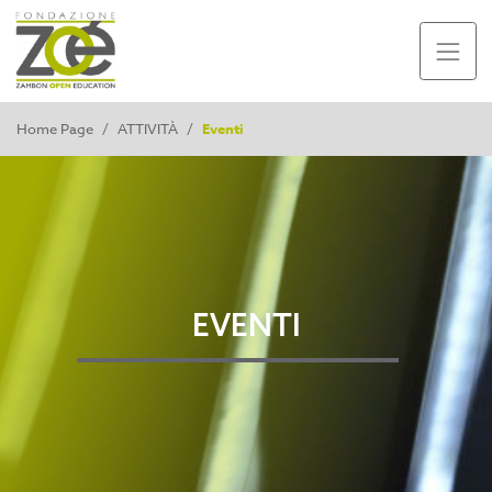
Home Page
/
ATTIVITÀ
/
Eventi
EVENTI