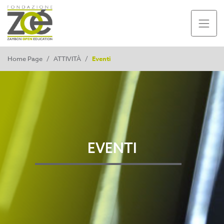
Home Page
/
ATTIVITÀ
/
Eventi
EVENTI