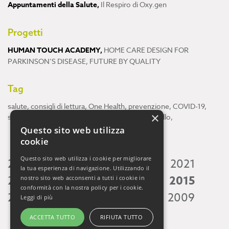
Appuntamenti della Salute
,
Il Respiro di Oxy.gen
Progetti
HUMAN TOUCH ACADEMY
,
HOME CARE DESIGN FOR
PARKINSON’S DISEASE
,
FUTURE BY QUALITY
Tag
salute
,
consigli di lettura
,
One Health
,
prevenzione
,
COVID-19
,
×
scienza
,
ricerca
,
Neuroscienze
,
ambiente
,
cervello
,
Questo sito web utilizza
cookie
Questo sito web utilizza i cookie per migliorare
2026
2025
2024
2023
2022
2021
la tua esperienza di navigazione. Utilizzando il
2020
2019
2018
2017
2016
2015
nostro sito web acconsenti a tutti i cookie in
conformità con la nostra policy per i cookie.
2014
2013
2012
2011
2010
2009
Leggi di più
ACCETTA TUTTO
RIFIUTA TUTTO