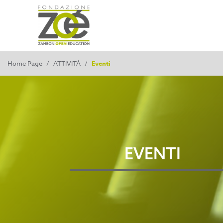
Home Page
/
ATTIVITÀ
/
Eventi
EVENTI