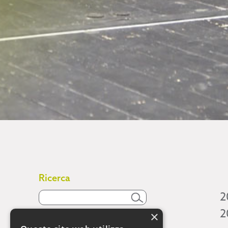
Ricerca
2
2
×
Attività