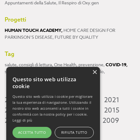
Appuntamenti della Salute
,
Il Respiro di Oxy.gen
Progetti
HUMAN TOUCH ACADEMY
,
HOME CARE DESIGN FOR
PARKINSON’S DISEASE
,
FUTURE BY QUALITY
Tag
salute
,
consigli di lettura
,
One Health
,
prevenzione
,
COVID-19
,
×
scienza
,
ricerca
,
Neuroscienze
,
ambiente
,
cervello
,
Questo sito web utilizza
cookie
Questo sito web utilizza i cookie per migliorare
2026
2025
2024
2023
2022
2021
la tua esperienza di navigazione. Utilizzando il
2020
2019
2018
2017
2016
2015
nostro sito web acconsenti a tutti i cookie in
conformità con la nostra policy per i cookie.
2014
2013
2012
2011
2010
2009
Leggi di più
ACCETTA TUTTO
RIFIUTA TUTTO