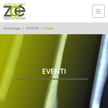
Home Page
/
ATTIVITÀ
/
Eventi
EVENTI