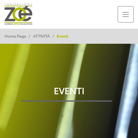
Home Page
/
ATTIVITÀ
/
Eventi
EVENTI