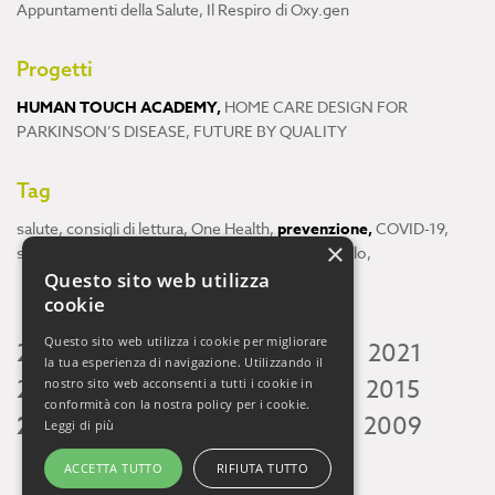
Appuntamenti della Salute
,
Il Respiro di Oxy.gen
Progetti
HUMAN TOUCH ACADEMY
,
HOME CARE DESIGN FOR
PARKINSON’S DISEASE
,
FUTURE BY QUALITY
Tag
salute
,
consigli di lettura
,
One Health
,
prevenzione
,
COVID-19
,
×
scienza
,
ricerca
,
Neuroscienze
,
ambiente
,
cervello
,
Questo sito web utilizza
cookie
Questo sito web utilizza i cookie per migliorare
2026
2025
2024
2023
2022
2021
la tua esperienza di navigazione. Utilizzando il
2020
2019
2018
2017
2016
2015
nostro sito web acconsenti a tutti i cookie in
conformità con la nostra policy per i cookie.
2014
2013
2012
2011
2010
2009
Leggi di più
ACCETTA TUTTO
RIFIUTA TUTTO