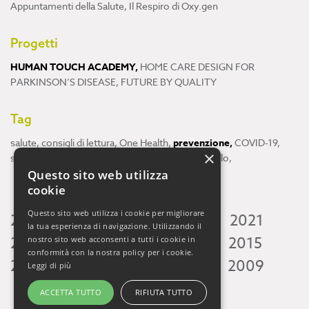
Appuntamenti della Salute
,
Il Respiro di Oxy.gen
Progetti
HUMAN TOUCH ACADEMY
,
HOME CARE DESIGN FOR
PARKINSON’S DISEASE
,
FUTURE BY QUALITY
Tag
salute
,
consigli di lettura
,
One Health
,
prevenzione
,
COVID-19
,
×
scienza
,
ricerca
,
Neuroscienze
,
ambiente
,
cervello
,
Questo sito web utilizza
cookie
Questo sito web utilizza i cookie per migliorare
2026
2025
2024
2023
2022
2021
la tua esperienza di navigazione. Utilizzando il
2020
2019
2018
2017
2016
2015
nostro sito web acconsenti a tutti i cookie in
conformità con la nostra policy per i cookie.
2014
2013
2012
2011
2010
2009
Leggi di più
ACCETTA TUTTO
RIFIUTA TUTTO