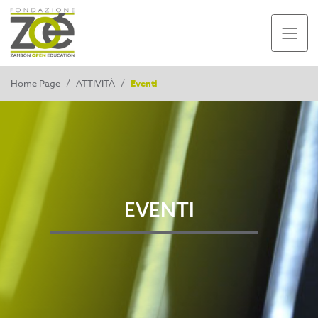
Home Page
/
ATTIVITÀ
/
Eventi
EVENTI