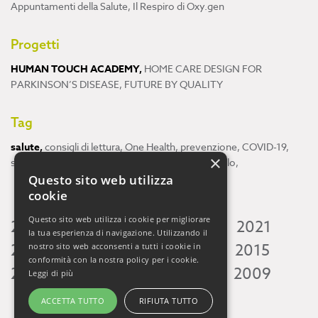
Appuntamenti della Salute
,
Il Respiro di Oxy.gen
Progetti
HUMAN TOUCH ACADEMY
,
HOME CARE DESIGN FOR
PARKINSON’S DISEASE
,
FUTURE BY QUALITY
Tag
salute
,
consigli di lettura
,
One Health
,
prevenzione
,
COVID-19
,
×
scienza
,
ricerca
,
Neuroscienze
,
ambiente
,
cervello
,
Questo sito web utilizza
cookie
Questo sito web utilizza i cookie per migliorare
2026
2025
2024
2023
2022
2021
la tua esperienza di navigazione. Utilizzando il
2020
2019
2018
2017
2016
2015
nostro sito web acconsenti a tutti i cookie in
conformità con la nostra policy per i cookie.
2014
2013
2012
2011
2010
2009
Leggi di più
ACCETTA TUTTO
RIFIUTA TUTTO