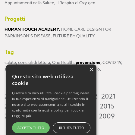
Appuntamenti della Salute
,
Il Respiro di Oxy.gen
Progetti
HUMAN TOUCH ACADEMY
,
HOME CARE DESIGN FOR
PARKINSON’S DISEASE
,
FUTURE BY QUALITY
Tag
salute
,
consigli di lettura
,
One Health
,
prevenzione
,
COVID-19
,
×
scienza
,
ricerca
,
Neuroscienze
,
ambiente
,
cervello
,
Questo sito web utilizza
cookie
Questo sito web utilizza i cookie per migliorare
2026
2025
2024
2023
2022
2021
la tua esperienza di navigazione. Utilizzando il
2020
2019
2018
2017
2016
2015
nostro sito web acconsenti a tutti i cookie in
conformità con la nostra policy per i cookie.
2014
2013
2012
2011
2010
2009
Leggi di più
ACCETTA TUTTO
RIFIUTA TUTTO