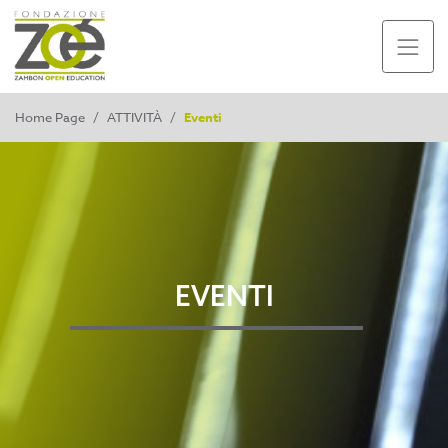
Home Page
/
ATTIVITÀ
/
Eventi
EVENTI