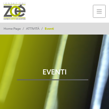
Home Page
/
ATTIVITÀ
/
Eventi
EVENTI