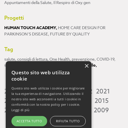
Appuntamenti della Salute
,
Il Respiro di Oxy.gen
Progetti
HUMAN TOUCH ACADEMY
,
HOME CARE DESIGN FOR
PARKINSON’S DISEASE
,
FUTURE BY QUALITY
Tag
salute
,
consigli di lettura
,
One Health
,
prevenzione
,
COVID-19
,
×
scienza
,
ricerca
,
Neuroscienze
,
ambiente
,
cervello
,
Questo sito web utilizza
cookie
Questo sito web utilizza i cookie per migliorare
2026
2025
2024
2023
2022
2021
la tua esperienza di navigazione. Utilizzando il
2020
2019
2018
2017
2016
2015
nostro sito web acconsenti a tutti i cookie in
conformità con la nostra policy per i cookie.
2014
2013
2012
2011
2010
2009
Leggi di più
ACCETTA TUTTO
RIFIUTA TUTTO